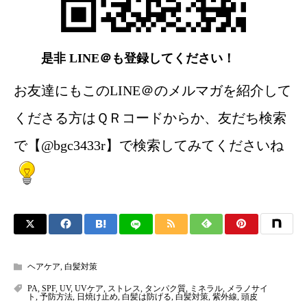
是非 LINE＠も登録してください！
お友達にもこのLINE＠のメルマガを紹介して
くださる方はＱＲコードからか、友だち検索
で【@bgc3433r】で検索してみてくださいね
ヘアケア
,
白髪対策
PA
,
SPF
,
UV
,
UVケア
,
ストレス
,
タンパク質
,
ミネラル
,
メラノサイ
ト
,
予防方法
,
日焼け止め
,
白髪は防げる
,
白髪対策
,
紫外線
,
頭皮