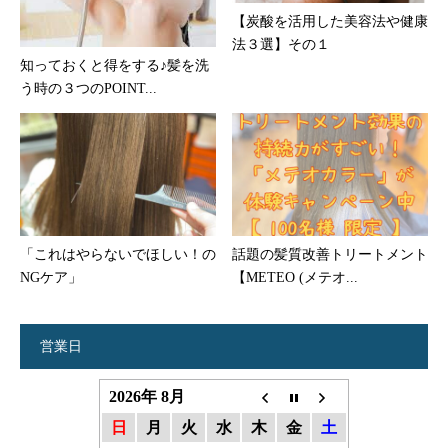
【炭酸を活用した美容法や健康
法３選】その１
知っておくと得をする♪髪を洗
う時の３つのPOINT...
「これはやらないでほしい！の
話題の髪質改善トリートメント
NGケア」
【METEO (メテオ...
営業日
2026年 8月
日
月
火
水
木
金
土