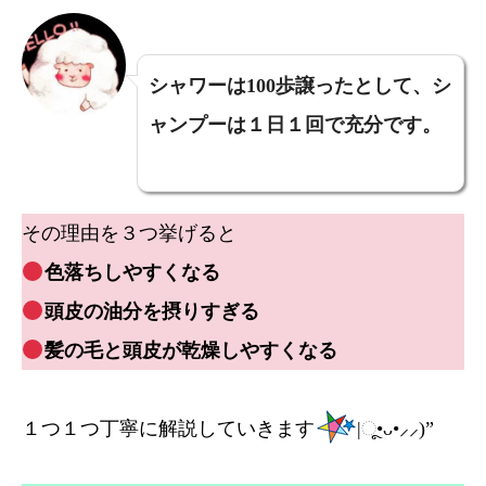
シャワーは100歩譲ったとして、シ
ャンプーは１日１回で充分です。
その理由を３つ挙げると
色落ちしやすくなる
頭皮の油分を摂りすぎる
髪の毛と頭皮が乾燥しやすくなる
１つ１つ丁寧に解説していきます
|ૂ•ᴗ•⸝⸝)”