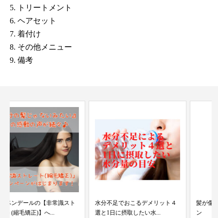
5.
トリートメント
6.
ヘアセット
7.
着付け
8.
その他メニュー
9.
備考
水分不足でおこるデメリット４
髪が傷まない衝撃のヘアアイロ
選と1日に摂取したい水...
ン