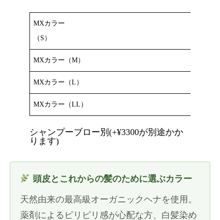
MXカラー
¥4
（S）
MXカラー（M）
¥4
MXカラー（L）
¥5
MXカラー（LL）
¥6
シャンプーブロー別(+¥3300が別途かか
ります)
頭皮とこれからの髪のために選ぶカラー
天然由来の最高級オーガニックヘナを使用。
薬剤によるピリピリ感が心配な方、白髪染め