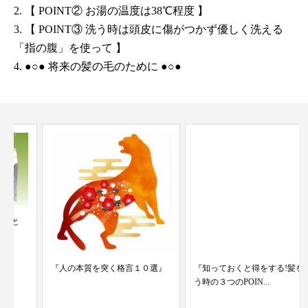
2.
【 POINT② お湯の温度は38℃程度 】
3.
【 POINT③ 洗う時は頭皮に傷がつかず優しく洗える
「指の腹」を使って 】
4.
●○● 将来の髪の毛のために ●○●
『人の本質を突く格言１０選』
『知っておくと得をする!髪を洗
う時の３つのPOIN...