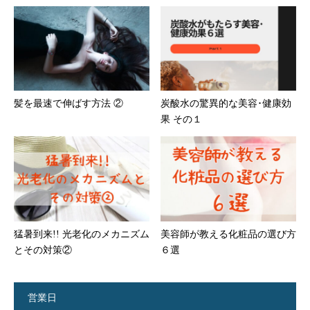
髪を最速で伸ばす方法 ②
炭酸水の驚異的な美容･健康効
果 その１
猛暑到来!! 光老化のメカニズム
美容師が教える化粧品の選び方
とその対策②
６選
営業日