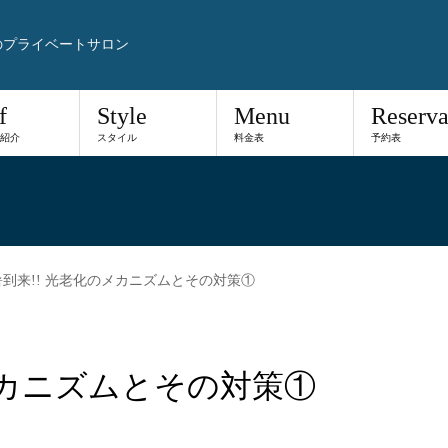
のプライベートサロン
f
Style
Menu
Reserva
紹介
スタイル
料金表
予約表
暑到来!! 光老化のメカニズムとその対策①
メカニズムとその対策①