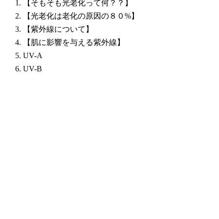
1.
【そもそも光老化って何？？】
2.
【光老化は老化の原因の８０%】
3.
【紫外線について】
4.
【肌に影響を与える紫外線】
5.
UV-A
6.
UV-B