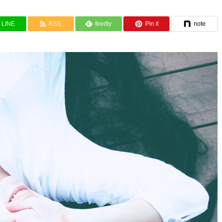
LINE
RSS
feedly
Pin it
note