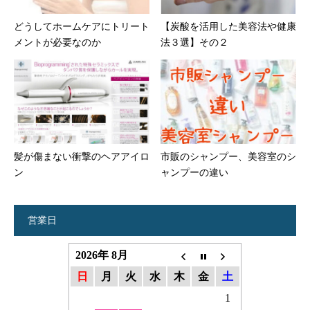
どうしてホームケアにトリート
【炭酸を活用した美容法や健康
メントが必要なのか
法３選】その２
髪が傷まない衝撃のヘアアイロ
市販のシャンプー、美容室のシ
ン
ャンプーの違い
営業日
2026年 8月
日
月
火
水
木
金
土
1