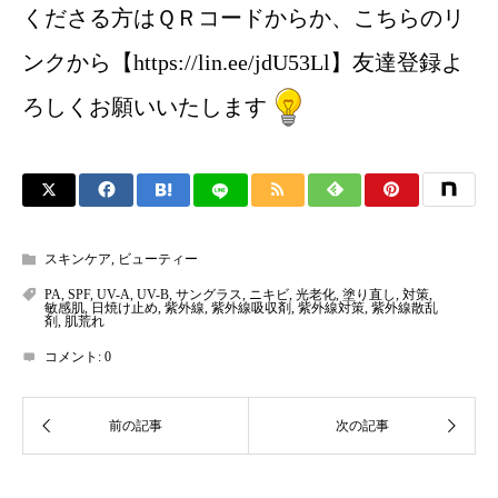
くださる方はＱＲコードからか、こちらのリ
ンクから【https://lin.ee/jdU53Ll】友達登録よ
ろしくお願いいたします
スキンケア
,
ビューティー
PA
,
SPF
,
UV-A
,
UV-B
,
サングラス
,
ニキビ
,
光老化
,
塗り直し
,
対策
,
敏感肌
,
日焼け止め
,
紫外線
,
紫外線吸収剤
,
紫外線対策
,
紫外線散乱
剤
,
肌荒れ
コメント:
0