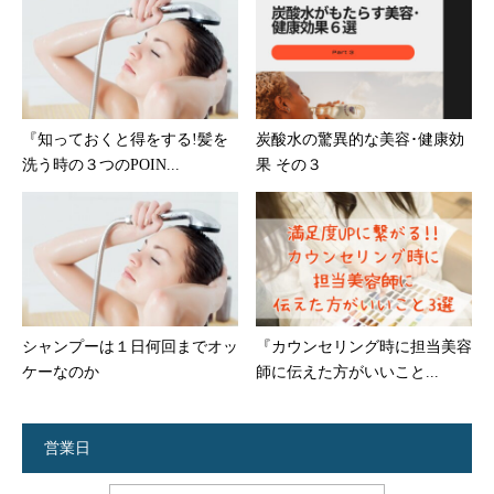
『知っておくと得をする!髪を
炭酸水の驚異的な美容･健康効
洗う時の３つのPOIN...
果 その３
シャンプーは１日何回までオッ
『カウンセリング時に担当美容
ケーなのか
師に伝えた方がいいこと...
営業日