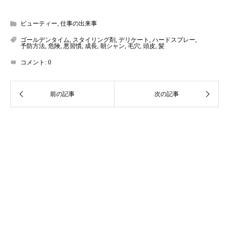
ビューティー
,
仕事の出来事
ゴールデンタイム
,
スタイリング剤
,
デリケート
,
ハードスプレー
,
予防方法
,
危険
,
悪習慣
,
成長
,
朝シャン
,
毛穴
,
頭皮
,
髪
コメント:
0