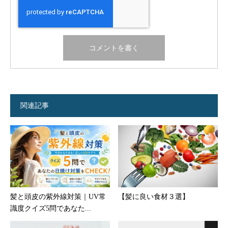
関連記事
髪と頭皮の紫外線対策｜UV常
【髪に良い食材３選】
識度クイズ5問であなた...