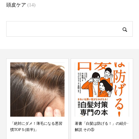
頭皮ケア
(14)
「絶対にダメ！薄毛になる悪習
著書「白髪は防げる！」の紹介･
慣TOP５(前半)」
解説 その⑤