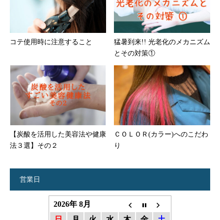
コテ使用時に注意すること
猛暑到来!! 光老化のメカニズム
とその対策①
【炭酸を活用した美容法や健康
ＣＯＬＯＲ(カラー)へのこだわ
法３選】その２
り
営業日
2026年 8月
日
月
火
水
木
金
土