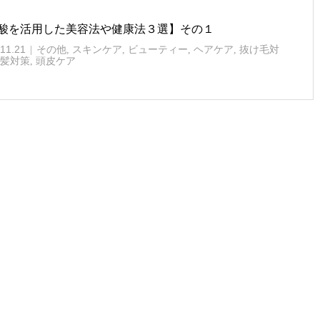
酸を活用した美容法や健康法３選】その１
11.21
その他
,
スキンケア
,
ビューティー
,
ヘアケア
,
抜け毛対
髪対策
,
頭皮ケア