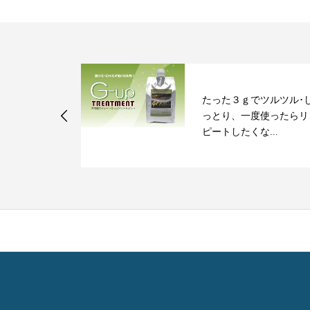
たった３ｇでツルツル･
ンデーについ
っとり、一度使ったらリ
ピートしたくな...