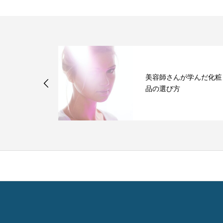
は１日何回ま
美容師さんが学んだ化粧
なのか
品の選び方