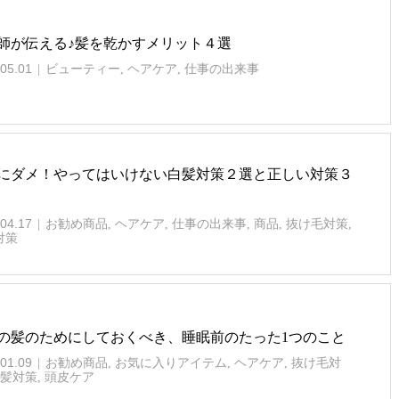
師が伝える♪髪を乾かすメリット４選
05.01
ビューティー
,
ヘアケア
,
仕事の出来事
にダメ！やってはいけない白髪対策２選と正しい対策３
04.17
お勧め商品
,
ヘアケア
,
仕事の出来事
,
商品
,
抜け毛対策
,
対策
の髪のためにしておくべき、睡眠前のたった1つのこと
01.09
お勧め商品
,
お気に入りアイテム
,
ヘアケア
,
抜け毛対
髪対策
,
頭皮ケア