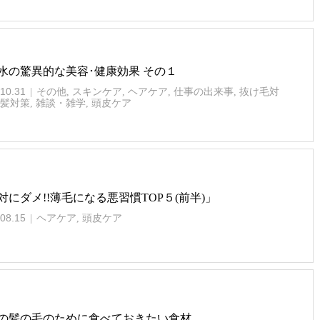
水の驚異的な美容･健康効果 その１
10.31
その他
,
スキンケア
,
ヘアケア
,
仕事の出来事
,
抜け毛対
髪対策
,
雑談・雑学
,
頭皮ケア
対にダメ!!薄毛になる悪習慣TOP５(前半)」
08.15
ヘアケア
,
頭皮ケア
の髪の毛のために食べておきたい食材