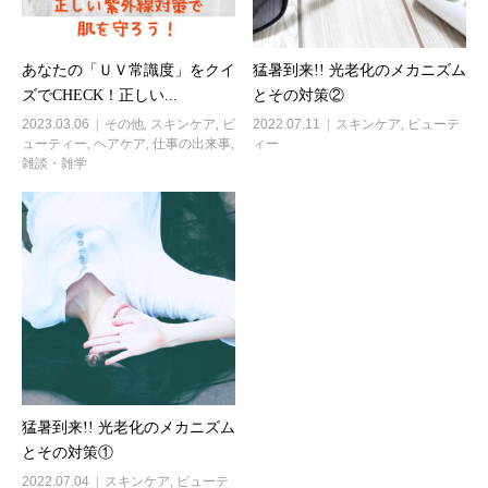
あなたの「ＵＶ常識度」をクイ
猛暑到来!! 光老化のメカニズム
ズでCHECK！正しい...
とその対策②
2023.03.06
その他
,
スキンケア
,
ビ
2022.07.11
スキンケア
,
ビューテ
ューティー
,
ヘアケア
,
仕事の出来事
,
ィー
雑談・雑学
猛暑到来!! 光老化のメカニズム
とその対策①
2022.07.04
スキンケア
,
ビューテ