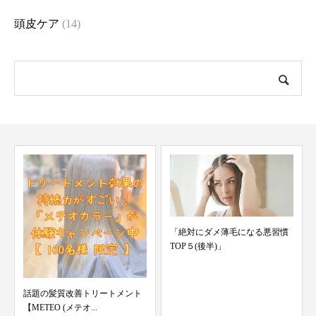
頭皮ケア
(14)
「絶対にダメ薄毛になる悪習慣
TOP５(後半)」
話題の髪質改善トリートメント
【METEO (メテオ...