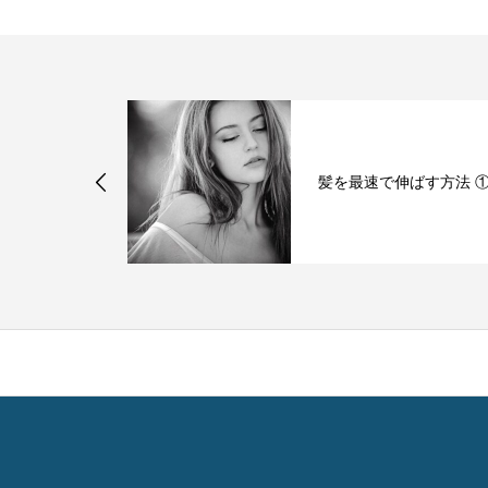
は１日何回ま
髪を最速で伸ばす方法 
なのか