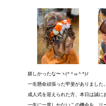
嬉しかったな〜ヽ(*＾ω＾*)ﾉ
一生懸命頑張った甲斐がありました
成人式を迎えられた方、本日は誠に
一生に一度しかないこの機会を、リ