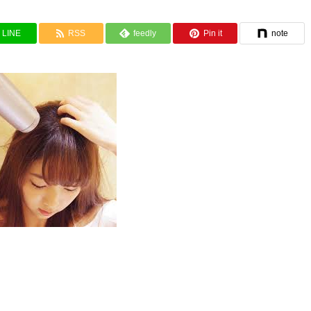
LINE
RSS
feedly
Pin it
note