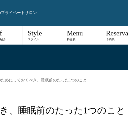
のプライベートサロン
f
Style
Menu
Reserva
紹介
スタイル
料金表
予約表
のためにしておくべき、睡眠前のたった1つのこと
き、睡眠前のたった1つのこと