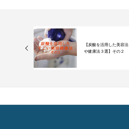
毛のために食
【炭酸を活用した美容法
い食材
や健康法３選】その２