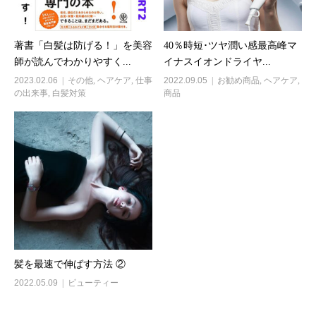
著書「白髪は防げる！」を美容
40％時短･ツヤ潤い感最高峰マ
師が読んでわかりやすく...
イナスイオンドライヤ...
2023.02.06
その他
,
ヘアケア
,
仕事
2022.09.05
お勧め商品
,
ヘアケア
,
の出来事
,
白髪対策
商品
髪を最速で伸ばす方法 ②
2022.05.09
ビューティー