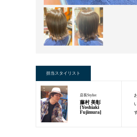
担当スタイリスト
店長Stylist
藤村 美彰
[Yoshiaki
Fujimura]