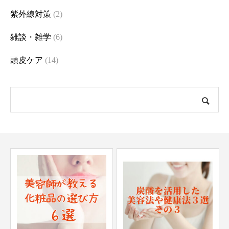
紫外線対策
(2)
雑談・雑学
(6)
頭皮ケア
(14)