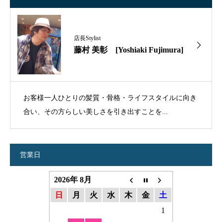
店長Stylist
藤村 美彰 [Yoshiaki Fujimura]
お客様一人ひとりの髪質・骨格・ライフスタイルに向き
合い、その方らしい美しさを引き出すことを...
営業日
2026年 8月
日
月
火
水
木
金
土
1