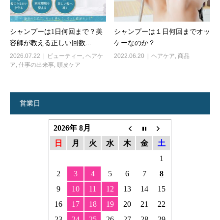
シャンプーは1日何回まで？美
シャンプーは１日何回までオッ
容師が教える正しい回数...
ケーなのか？
2026.07.22
ビューティー
,
ヘアケ
2022.06.20
ヘアケア
,
商品
ア
,
仕事の出来事
,
頭皮ケア
営業日
2026年 8月
日
月
火
水
木
金
土
1
2
3
4
5
6
7
8
9
10
11
12
13
14
15
16
17
18
19
20
21
22
23
24
25
26
27
28
29