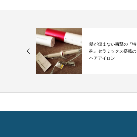
髪が傷まない衝撃の『特
分にとれてい
殊』セラミックス搭載の
ヘアアイロン