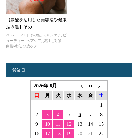
【炭酸を活用した美容法や健康
法３選】その１
2022.11.21
その他
,
スキンケア
,
ビ
ューティー
,
ヘアケア
,
抜け毛対策
,
白髪対策
,
頭皮ケア
営業日
2026年 8月
日
月
火
水
木
金
土
1
2
3
4
5
6
7
8
9
10
11
12
13
14
15
16
17
18
19
20
21
22