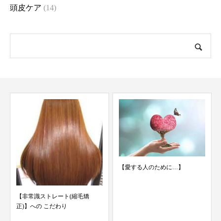
頭皮ケア
(14)
【愛する人のために…】
【非常識ストレート(縮毛矯
正)】への こだわり