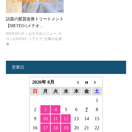
話題の髪質改善トリートメント
【METEO (メテオ...
2023.04.10
おすすめメニュー
,
サ
ロンのNEWS
,
ヘアケア
,
仕事の出来
事
営業日
2026年 8月
日
月
火
水
木
金
土
1
2
3
4
5
6
7
8
9
10
11
12
13
14
15
16
17
18
19
20
21
22