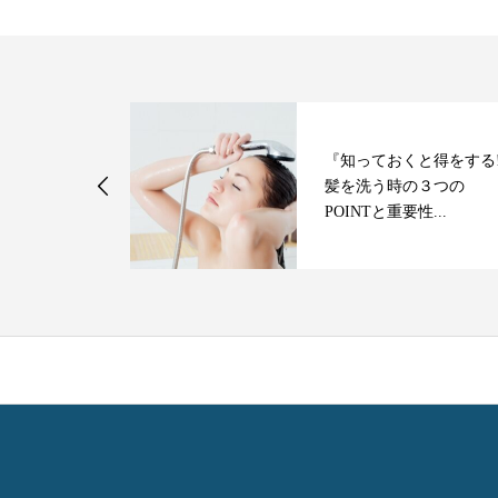
『知っておくと得をする
は防げる！」
髪を洗う時の３つの
 その③
POINTと重要性...