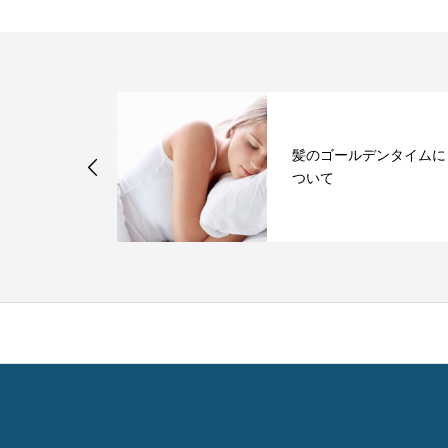
は１日何回ま
髪のゴールデンタイムに
なのか？
ついて