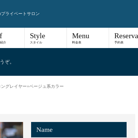
のプライベートサロン
f
Style
Menu
Reserva
紹介
スタイル
料金表
予約表
うぞ。
ロングレイヤー×ベージュ系カラー
Name