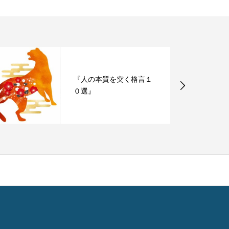
『人の本質を突く格言１
０選』