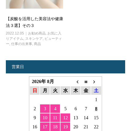
【炭酸を活用した美容法や健康
法３選】その３
2022.12.05
お勧め商品
,
お気に入
りアイテム
,
スキンケア
,
ビューティ
ー
,
仕事の出来事
,
商品
営業日
2026年 8月
日
月
火
水
木
金
土
1
2
3
4
5
6
7
8
9
10
11
12
13
14
15
16
17
18
19
20
21
22