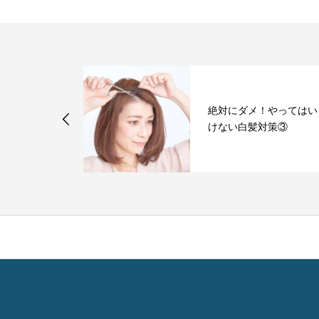
ゆくなる原因
絶対にダメ！やってはい
の「対処方法
けない白髪対策③