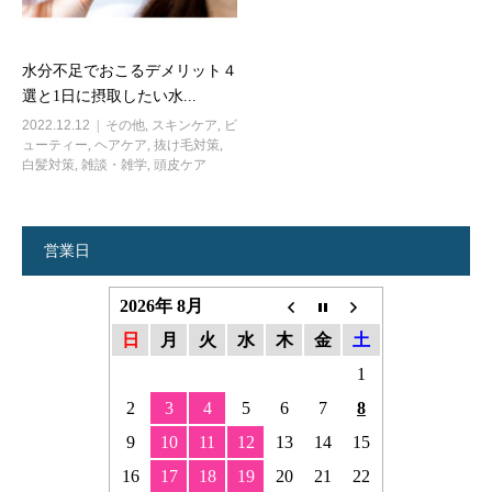
水分不足でおこるデメリット４
選と1日に摂取したい水...
2022.12.12
その他
,
スキンケア
,
ビ
ューティー
,
ヘアケア
,
抜け毛対策
,
白髪対策
,
雑談・雑学
,
頭皮ケア
営業日
2026年 8月
日
月
火
水
木
金
土
1
2
3
4
5
6
7
8
9
10
11
12
13
14
15
16
17
18
19
20
21
22