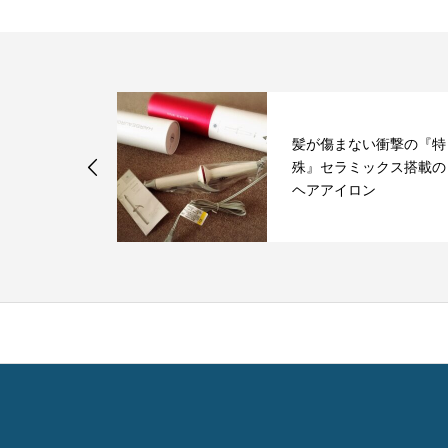
髪が傷まない衝撃の『特
的な美容･健
殊』セラミックス搭載の
２
ヘアアイロン