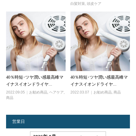
白髪対策
,
頭皮ケア
40％時短･ツヤ潤い感最高峰マ
40％時短･ツヤ潤い感最高峰マ
イナスイオンドライヤ...
イナスイオンドライヤ...
2022.09.05
お勧め商品
,
ヘアケア
,
2022.03.07
お勧め商品
,
商品
商品
営業日