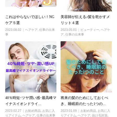
これはやらないでほしい！NG
美容師が伝える♪髪を乾かすメ
ケア５選
リット４選
2023.08.02
ヘアケア
,
仕事の出来
2023.05.01
ビューティー
,
ヘアケ
事
ア
,
仕事の出来事
40％時短･ツヤ潤い感･最高峰マ
将来の髪のためにしておくべ
イナスイオンドライ...
き、睡眠前のたった1つの...
2023.02.27
お勧め商品
,
お気に入
2023.01.09
お勧め商品
,
お気に入
りアイテム
,
ヘアケア
,
仕事の出来事
りアイテム
,
ヘアケア
,
抜け毛対策
,