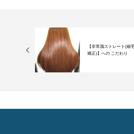
！やってはい
【非常識ストレート(縮
対策②
矯正)】への こだわり