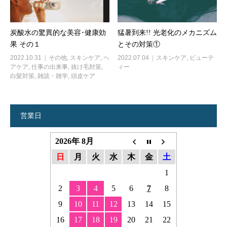
炭酸水の驚異的な美容･健康効
猛暑到来!! 光老化のメカニズム
果 その１
とその対策①
2022.10.31
その他
,
スキンケア
,
ヘ
2022.07.04
スキンケア
,
ビューテ
アケア
,
仕事の出来事
,
抜け毛対策
,
ィー
白髪対策
,
雑談・雑学
,
頭皮ケア
営業日
2026年 8月
日
月
火
水
木
金
土
1
2
3
4
5
6
7
8
9
10
11
12
13
14
15
16
17
18
19
20
21
22