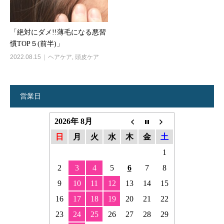
「絶対にダメ!!薄毛になる悪習
慣TOP５(前半)」
2022.08.15
ヘアケア
,
頭皮ケア
営業日
2026年 8月
日
月
火
水
木
金
土
1
2
3
4
5
6
7
8
9
10
11
12
13
14
15
16
17
18
19
20
21
22
23
24
25
26
27
28
29