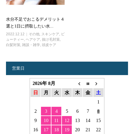
水分不足でおこるデメリット４
選と1日に摂取したい水...
2022.12.12
その他
,
スキンケア
,
ビ
ューティー
,
ヘアケア
,
抜け毛対策
,
白髪対策
,
雑談・雑学
,
頭皮ケア
営業日
2026年 8月
日
月
火
水
木
金
土
1
2
3
4
5
6
7
8
9
10
11
12
13
14
15
16
17
18
19
20
21
22